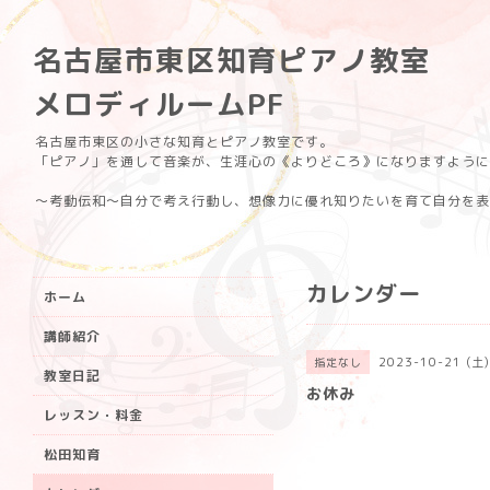
名古屋市東区知育ピアノ教室
メロディルームPF
名古屋市東区の小さな知育とピアノ教室です。
「ピアノ」を通して音楽が、生涯心の《よりどころ》になりますように
〜考動伝和〜自分で考え行動し、想像力に優れ知りたいを育て自分を表
カレンダー
ホーム
講師紹介
2023-10-21 (土)
指定なし
教室日記
お休み
レッスン・料金
松田知育