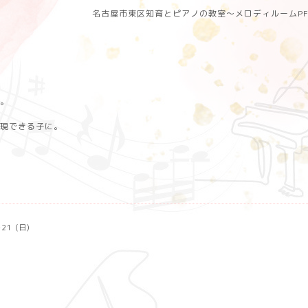
名古屋市東区知育とピアノの教室〜メロディルームP
。
現できる子に。
-21 (日)