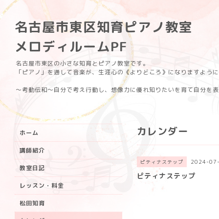
名古屋市東区知育ピアノ教室
メロディルームPF
名古屋市東区の小さな知育とピアノ教室です。
「ピアノ」を通して音楽が、生涯心の《よりどころ》になりますように
〜考動伝和〜自分で考え行動し、想像力に優れ知りたいを育て自分を表
カレンダー
ホーム
講師紹介
2024-07
ピティナステップ
教室日記
ピティナステップ
レッスン・料金
松田知育