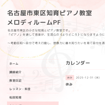
名古屋市東区知育ピアノ教室
メロディルームPF
名古屋市東区の小さな知育とピアノ教室です。
「ピアノ」を通して音楽が、生涯心の《よりどころ》になりますように
〜考動伝和〜自分で考え行動し、想像力に優れ知りたいを育て自分を表
カレンダー
ホーム
講師紹介
2025-12-31 (水)
休み
教室日記
休み
レッスン・料金
松田知育